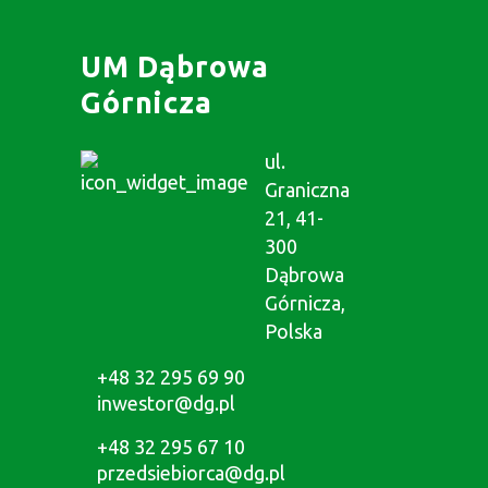
UM Dąbrowa
Górnicza
ul.
Graniczna
21, 41-
300
Dąbrowa
Górnicza,
Polska
+48 32 295 69 90
inwestor@dg.pl
+48 32 295 67 10
przedsiebiorca@dg.pl