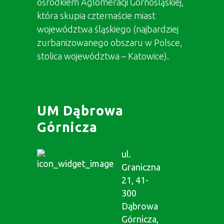
ośrodkiem Aglomeracji Górnośląskiej,
która skupia czternaście miast
województwa śląskiego (najbardziej
zurbanizowanego obszaru w Polsce,
stolica województwa – Katowice).
UM Dąbrowa
Górnicza
ul.
Graniczna
21, 41-
300
Dąbrowa
Górnicza,