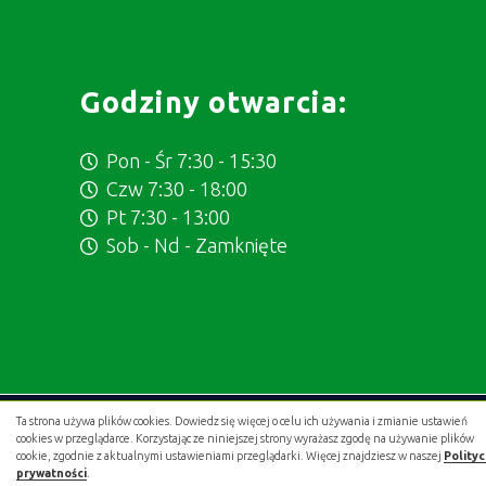
Godziny otwarcia:
Pon - Śr 7:30 - 15:30
Czw 7:30 - 18:00
Pt 7:30 - 13:00
Sob - Nd - Zamknięte
Ta strona używa plików cookies. Dowiedz się więcej o celu ich używania i zmianie ustawień
Projekt i wykonanie:
.gold studio digital
cookies w przeglądarce. Korzystając ze niniejszej strony wyrażasz zgodę na używanie plików
cookie, zgodnie z aktualnymi ustawieniami przeglądarki. Więcej znajdziesz w naszej
Polity
prywatności
.