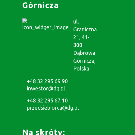
Górnicza
ul.
Graniczna
21, 41-
300
Dąbrowa
Górnicza,
Polska
+48 32 295 69 90
inwestor@dg.pl
+48 32 295 67 10
przedsiebiorca@dg.pl
Na skróty: