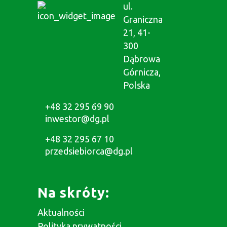
ul.
Graniczna
21, 41-
300
Dąbrowa
Górnicza,
Polska
+48 32 295 69 90
inwestor@dg.pl
+48 32 295 67 10
przedsiebiorca@dg.pl
Na skróty:
Aktualności
Polityka prywatności