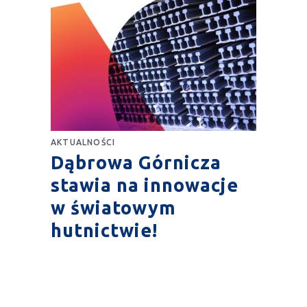
AKTUALNOŚCI
Dąbrowa Górnicza
stawia na innowacje
w światowym
hutnictwie!