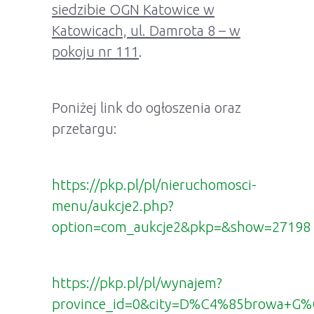
siedzibie OGN Katowice w
Katowicach, ul. Damrota 8 – w
pokoju nr 111
.
Poniżej link do ogłoszenia oraz
przetargu:
https://pkp.pl/pl/nieruchomosci-
menu/aukcje2.php?
option=com_aukcje2&pkp=&show=27198
https://pkp.pl/pl/wynajem?
province_id=0&city=D%C4%85browa+G%C