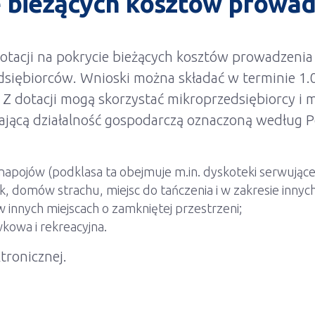
e bieżących kosztów prowadz
tacji na pokrycie bieżących kosztów prowadzenia d
dsiębiorców. Wnioski można składać w terminie 1.
 Z dotacji mogą skorzystać mikroprzedsiębiorcy i m
jącą działalność gospodarczą oznaczoną według Pols
napojów (podklasa ta obejmuje m.in. dyskoteki serwujące
, domów strachu, miejsc do tańczenia i w zakresie innych
innych miejscach o zamkniętej przestrzeni;
wkowa i rekreacyjna.
tronicznej.