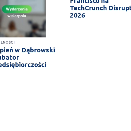
Francisco na
TechCrunch Disrup
2026
LNOŚCI
rpień w Dąbrowski
ubator
edsiębiorczości