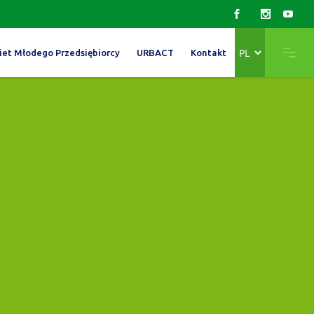
Wybierz
iet Młodego Przedsiębiorcy
URBACT
Kontakt
język