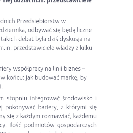
niej udział m.in. przedstawiciele
rednich Przedsiębiorstw w
ziernika, odbywać się będą liczne
takich debat była dziś dyskusja na
.in. przedstawiciele władzy z kilku
ery współpracy na linii biznes –
 w końcu: jak budować markę, by
i.
m stopniu integrować środowisko i
j pokonywać bariery, z którymi się
ramy się z każdym rozmawiać, każdemu
orcy. Ilość podmiotów gospodarczych