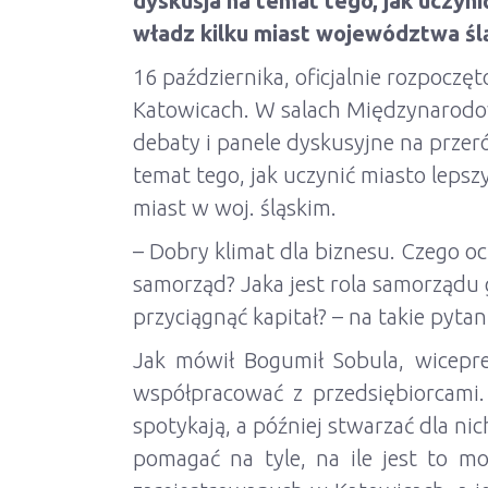
dyskusja na temat tego, jak uczyni
władz kilku miast województwa śl
16 października, oficjalnie rozpoczę
Katowicach. W salach Międzynarodow
debaty i panele dyskusyjne na przeró
temat tego, jak uczynić miasto lepsz
miast w woj. śląskim.
– Dobry klimat dla biznesu. Czego oc
samorząd? Jaka jest rola samorządu
przyciągnąć kapitał? – na takie pyta
Jak mówił Bogumił Sobula, wicepr
współpracować z przedsiębiorcami.
spotykają, a później stwarzać dla n
pomagać na tyle, na ile jest to mo