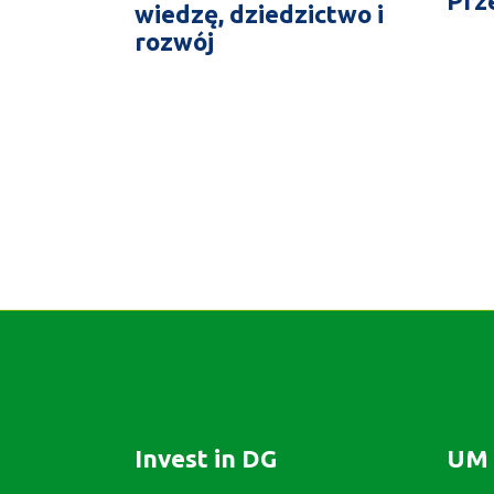
Prz
wiedzę, dziedzictwo i
rozwój
Invest in DG
UM 