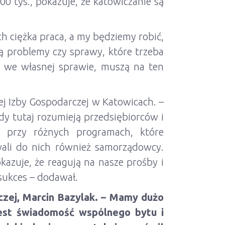
00 tys., pokazuje, że katowiczanie są
ich ciężka praca, a my będziemy robić,
dą problemy czy sprawy, które trzeba
ią we własnej sprawie, muszą na ten
ej Izby Gospodarczej w Katowicach. –
y tutaj rozumieją przedsiębiorców i
 przy różnych programach, które
ali do nich również samorządowcy.
azuje, że reagują na nasze prośby i
sukces – dodawał.
zej, Marcin Bazylak. – Mamy dużo
jest świadomość wspólnego bytu i