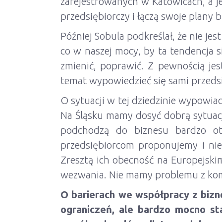
zarejestrowanych w Katowicach, a jes
przedsiębiorczy i łączą swoje plany
Później Sobula podkreślał, że nie jes
co w naszej mocy, by ta tendencja s
zmienić, poprawić. Z pewnością jes
temat wypowiedzieć się sami przeds
O sytuacji w tej dziedzinie wypowia
Na Śląsku mamy dosyć dobrą sytuacj
podchodzą do biznesu bardzo ot
przedsiębiorcom proponujemy i ni
Zresztą ich obecność na Europejski
wezwania. Nie mamy problemu z komun
O barierach we współpracy z biz
ograniczeń, ale bardzo mocno st