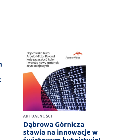
n
t
AKTUALNOŚCI
Dąbrowa Górnicza
stawia na innowacje w
światowym hutnictwie!