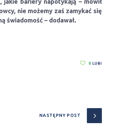
, jakie bariery napotykają – mówił
dowcy, nie możemy zaś zamykać się
łną świadomość – dodawał.
0
LUBI
NASTĘPNY POST