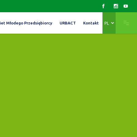
Wybierz
iet Młodego Przedsiębiorcy
URBACT
Kontakt
język