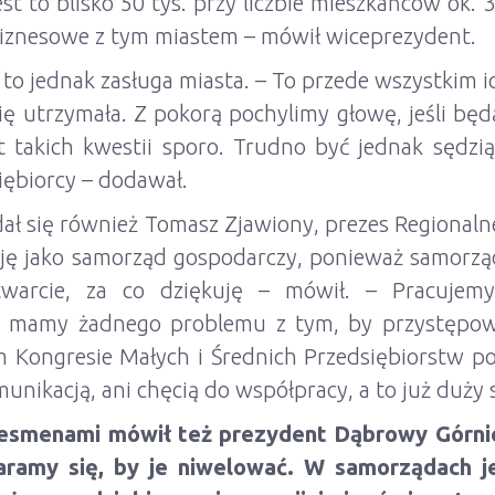
t to blisko 50 tys. przy liczbie mieszkańców ok. 3
 biznesowe z tym miastem – mówił wiceprezydent.
t to jednak zasługa miasta. – To przede wszystkim 
ię utrzymała. Z pokorą pochylimy głowę, jeśli bę
t takich kwestii sporo. Trudno być jednak sędz
iębiorcy – dodawał.
dał się również Tomasz Zjawiony, prezes Regionaln
ę jako samorząd gospodarczy, ponieważ samorząd
warcie, za co dziękuję – mówił. – Pracujemy
e mamy żadnego problemu z tym, by przystępow
m Kongresie Małych i Średnich Przedsiębiorstw pok
ikacją, ani chęcią do współpracy, a to już duży 
nesmenami mówił też prezydent Dąbrowy Górnic
aramy się, by je niwelować. W samorządach 