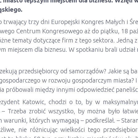
ć miasto lepszym miejscem dla biznesu. Wzięli w 
ąskiego.
to trwający trzy dni Europejski Kongres Małych i Ś
ego Centrum Kongresowego aż do piątku, 18 paźd
żne tematy dotyczące firm z tego sektora. Jedną z 
ym miejscem dla biznesu. W spotkaniu brali udział m
zekują przedsiębiorcy od samorządów? Jakie są bari
 gospodarczego w rozwoju gospodarczym miasta? I
nia próbowali między innymi odpowiedzieć paneliśc
ezydent Katowic, chodzi o to, by w maksymalny
 – Trzeba zrobić wszystko, by można było łatwie
ich warunki, których wymagają – podkreślał. – Sta
żliwe, nie różnicując wielkości tego przedsiębi