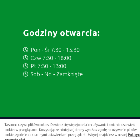
Godziny otwarcia:
Pon - Śr 7:30 - 15:30
Czw 7:30 - 18:00
Pt 7:30 - 13:00
Sob - Nd - Zamknięte
Ta strona używa plików cookies. Dowiedz się więcej o celu ich używania i zmianie ustawień
Projekt i wykonanie:
.gold studio digital
cookies w przeglądarce. Korzystając ze niniejszej strony wyrażasz zgodę na używanie plików
cookie, zgodnie z aktualnymi ustawieniami przeglądarki. Więcej znajdziesz w naszej
Polity
prywatności
.