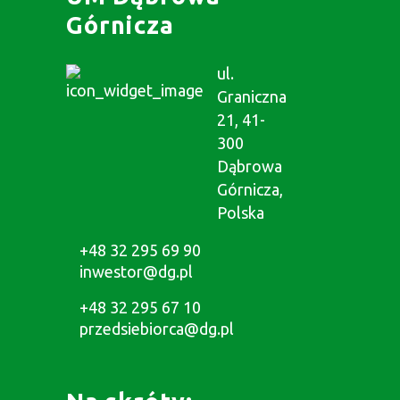
Górnicza
ul.
Graniczna
21, 41-
300
Dąbrowa
Górnicza,
Polska
+48 32 295 69 90
inwestor@dg.pl
+48 32 295 67 10
przedsiebiorca@dg.pl