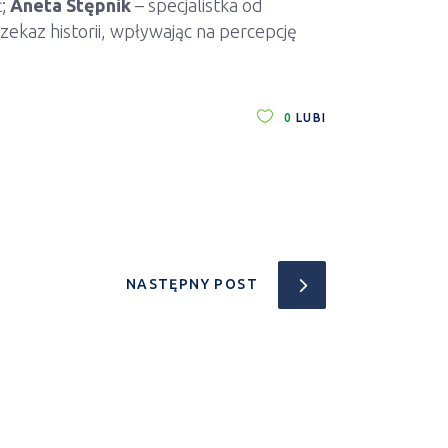
ć;
Aneta Stępnik
– specjalistka od
ekaz historii, wpływając na percepcję
0
LUBI
NASTĘPNY POST