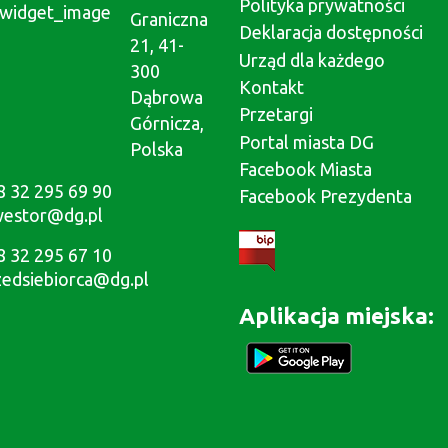
Polityka prywatności
Graniczna
Deklaracja dostępności
21, 41-
Urząd dla każdego
300
Kontakt
Dąbrowa
Przetargi
Górnicza,
Portal miasta DG
Polska
Facebook Miasta
8 32 295 69 90
Facebook Prezydenta
westor@dg.pl
8 32 295 67 10
zedsiebiorca@dg.pl
Aplikacja miejska: