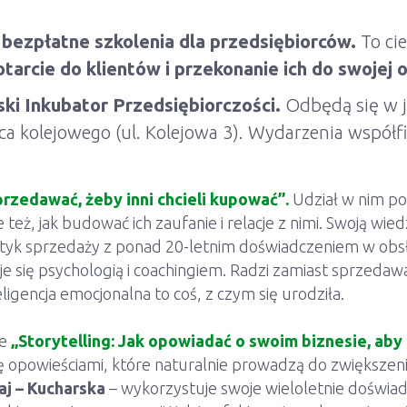
a
bezpłatne szkolenia dla przedsiębiorców.
To cie
otarcie do klientów i przekonanie ich do swojej o
ki Inkubator Przedsiębiorczości.
Odbędą się w je
kolejowego (ul. Kolejowa 3). Wydarzenia współf
przedawać, żeby inni chcieli kupować”.
Udział w nim po
eż, jak budować ich zaufanie i relacje z nimi. Swoją wied
tyk sprzedaży z ponad 20-letnim doświadczeniem w obsłu
je się psychologią i coachingiem. Radzi zamiast sprzedaw
ligencja emocjonalna to coś, z czym się urodziła.
e
„Storytelling: Jak opowiadać o swoim biznesie, aby C
 się opowieściami, które naturalnie prowadzą do zwiększeni
aj – Kucharska
– wykorzystuje swoje wieloletnie doświad