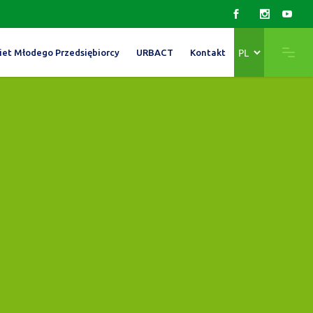
Wybierz
iet Młodego Przedsiębiorcy
URBACT
Kontakt
język