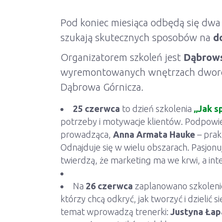
Pod koniec miesiąca odbędą się dw
szukają skutecznych sposobów na
d
Organizatorem szkoleń jest
Dąbrows
wyremontowanych wnętrzach dworca 
Dąbrowa Górnicza.
25 czerwca
to dzień szkolenia
„Jak s
potrzeby i motywacje klientów. Podpowie t
prowadząca,
Anna Armata Hauke
– prak
Odnajduje się w wielu obszarach. Pasjonu
twierdzą, że marketing ma we krwi, a inte
Na
26 czerwca
zaplanowano szkoleni
którzy chcą odkryć, jak tworzyć i dzielić
temat wprowadzą trenerki:
Justyna Łap