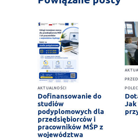
AKTUA
PRZED
POLE
AKTUALNOŚCI
Dota
Dofinansowanie do
Jak
studiów
prz
podyplomowych dla
przedsiębiorców i
pracowników MŚP z
województwa