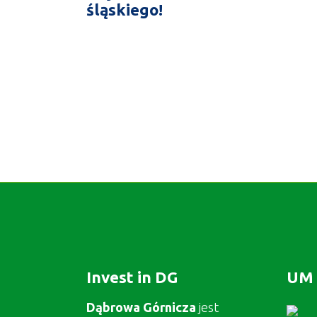
śląskiego!
Invest in DG
UM 
Dąbrowa Górnicza
jest