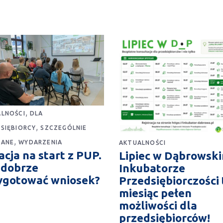
,
LNOŚCI
DLA
,
SIĘBIORCY
SZCZEGÓLNIE
,
CANE
WYDARZENIA
AKTUALNOŚCI
cja na start z PUP.
Lipiec w Dąbrowsk
 dobrze
Inkubatorze
ygotować wniosek?
Przedsiębiorczości 
miesiąc pełen
możliwości dla
przedsiębiorców!