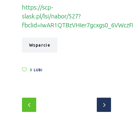
https://scp-
slask.pl/lsi/nabor/527?
fbclid=IwAR1QTBzVHIer7gcxgs0_6VWcz
Wsparcie
0
LUBI