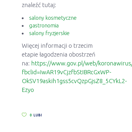
znaleźć tutaj:
salony kosmetyczne
gastronomia
salony fryzjerskie
Więcej informacji o trzecim
etapie łagodzenia obostrzeń
na:
https://www.gov.pl/web/koronawirus
fbclid=IwAR19vCjzfbStIBRcGxWP-
OkSV19askih1gss5cvQzpGjsZ8_5CYkL2-
Ezyo
0
LUBI