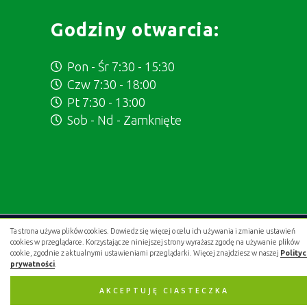
Godziny otwarcia:
Pon - Śr 7:30 - 15:30
Czw 7:30 - 18:00
Pt 7:30 - 13:00
Sob - Nd - Zamknięte
Ta strona używa plików cookies. Dowiedz się więcej o celu ich używania i zmianie ustawień
Projekt i wykonanie:
.gold studio digital
cookies w przeglądarce. Korzystając ze niniejszej strony wyrażasz zgodę na używanie plików
cookie, zgodnie z aktualnymi ustawieniami przeglądarki. Więcej znajdziesz w naszej
Polity
prywatności
.
AKCEPTUJĘ CIASTECZKA