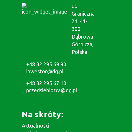
ul.
Graniczna
21, 41-
300
Dąbrowa
Górnicza,
Polska
+48 32 295 69 90
inwestor@dg.pl
+48 32 295 67 10
przedsiebiorca@dg.pl
Na skróty:
Aktualności