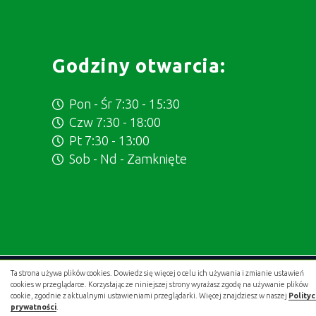
Godziny otwarcia:
Pon - Śr 7:30 - 15:30
Czw 7:30 - 18:00
Pt 7:30 - 13:00
Sob - Nd - Zamknięte
Ta strona używa plików cookies. Dowiedz się więcej o celu ich używania i zmianie ustawień
Projekt i wykonanie:
.gold studio digital
cookies w przeglądarce. Korzystając ze niniejszej strony wyrażasz zgodę na używanie plików
cookie, zgodnie z aktualnymi ustawieniami przeglądarki. Więcej znajdziesz w naszej
Polity
prywatności
.