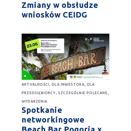
Zmiany w obsłudze
wniosków CEIDG
,
,
AKTUALNOŚCI
DLA INWESTORA
DLA
,
,
PRZEDSIĘBIORCY
SZCZEGÓLNIE POLECANE
WYDARZENIA
Spotkanie
networkingowe
Beach Bar Pogoria x