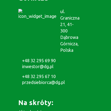
ul.
Graniczna
21, 41-
300
Dąbrowa
Górnicza,
Polska
+48 32 295 69 90
inwestor@dg.pl
+48 32 295 67 10
przedsiebiorca@dg.pl
Na skróty: