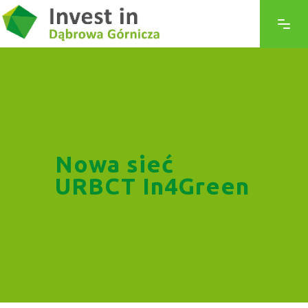
Nowa sieć
URBCT In4Green