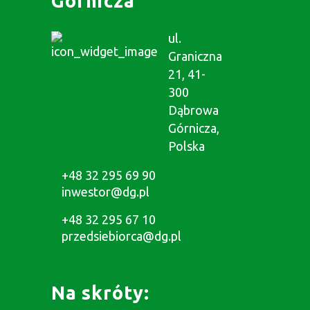
Górnicza
ul.
Graniczna
21, 41-
300
Dąbrowa
Górnicza,
Polska
+48 32 295 69 90
inwestor@dg.pl
+48 32 295 67 10
przedsiebiorca@dg.pl
Na skróty: