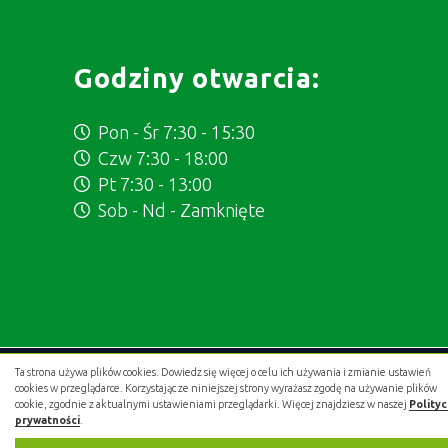
Godziny otwarcia:
Pon - Śr 7:30 - 15:30
Czw 7:30 - 18:00
Pt 7:30 - 13:00
Sob - Nd - Zamknięte
Ta strona używa plików cookies. Dowiedz się więcej o celu ich używania i zmianie ustawień
Projekt i wykonanie:
.gold studio digital
cookies w przeglądarce. Korzystając ze niniejszej strony wyrażasz zgodę na używanie plików
cookie, zgodnie z aktualnymi ustawieniami przeglądarki. Więcej znajdziesz w naszej
Polity
prywatności
.