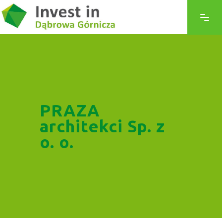
PRAZA
architekci Sp. z
o. o.