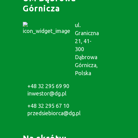
Górnicza
ul.
Graniczna
21, 41-
300
Dąbrowa
Górnicza,
Polska
+48 32 295 69 90
inwestor@dg.pl
+48 32 295 67 10
przedsiebiorca@dg.pl