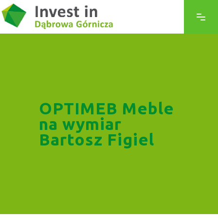
OPTIMEB Meble
na wymiar
Bartosz Figiel