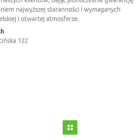
aniem najwyższej staranności i wymaganych
skiej i otwartej atmosferze.
ch
cińska 122