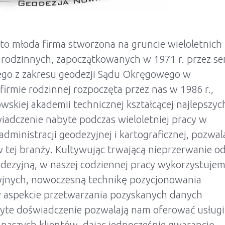
o młoda firma stworzona na gruncie wieloletnich
 rodzinnych, zapoczątkowanych w 1971 r. przez se
ego z zakresu geodezji Sądu Okręgowego w
irmie rodzinnej rozpoczęta przez nas w 1986 r.,
wskiej akademii technicznej kształcącej najlepszyc
iadczenie nabyte podczas wieloletniej pracy w
inistracji geodezyjnej i kartograficznej, pozwal
 tej branży. Kultywując trwającą nieprzerwanie o
eodezyjną, w naszej codziennej pracy wykorzystuje
jnych, nowoczesną technikę pozycjonowania
w aspekcie przetwarzania pozyskanych danych
byte doświadczenie pozwalają nam oferować usługi
naszych klientów, dając jednocześnie gwarancję