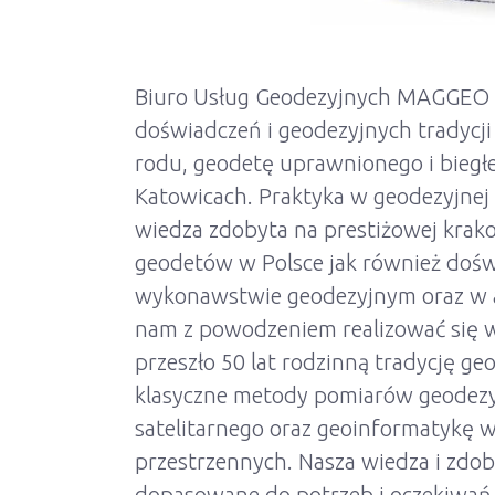
Biuro Usług Geodezyjnych MAGGEO t
doświadczeń i geodezyjnych tradycji
rodu, geodetę uprawnionego i biegł
Katowicach. Praktyka w geodezyjnej f
wiedza zdobyta na prestiżowej krako
geodetów w Polsce jak również dośw
wykonawstwie geodezyjnym oraz w adm
nam z powodzeniem realizować się w
przeszło 50 lat rodzinną tradycję g
klasyczne metody pomiarów geodezy
satelitarnego oraz geoinformatykę 
przestrzennych. Nasza wiedza i zdo
dopasowane do potrzeb i oczekiwań 