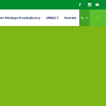
Wybierz
iet Młodego Przedsiębiorcy
URBACT
Kontakt
język