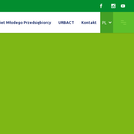
Wybierz
iet Młodego Przedsiębiorcy
URBACT
Kontakt
język