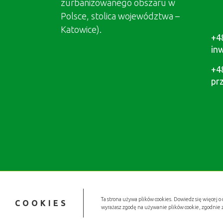
zurbanizowanego obszaru w
Polsce, stolica województwa –
Katowice).
+4
in
+4
pr
Ta strona używa plików cookies. Dowiedz się więcej o 
COOKIES
wyrażasz zgodę na używanie plików cookie, zgodnie 