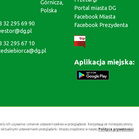
Górnicza,
Portal miasta DG
Polska
Facebook Miasta
8 32 295 69 90
Facebook Prezydenta
westor@dg.pl
8 32 295 67 10
zedsiebiorca@dg.pl
Aplikacja miejska:
celu ich używania i zmianie ustawień cookies w przeglądarce. Korzystając ze niniejszej strony
z aktualnymi ustawieniami przeglądarki. Więcej znajdziesz w naszej
Polityce prywatności
.
Projekt i wykonanie:
.gold studio digital