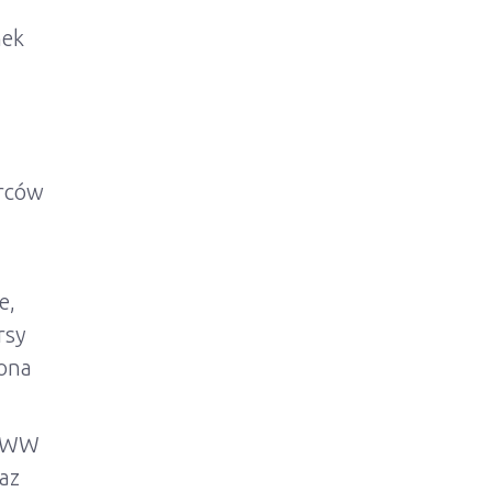
nek
orców
e,
rsy
rona
 WWW
az