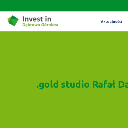
Aktualności
.gold studio Rafał D