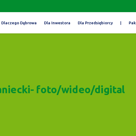
Dlaczego Dąbrowa
Dla Inwestora
Dla Przedsiębiorcy
|
Pak
aniecki- foto/wideo/digital