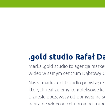
.gold studio Rafał D
Marka .gold studio to agencja marke
wideo w samym centrum Dąbrowy Gó
Nasza marka .gold studio powstała z
których realizujemy kompleksowe k
biznesie począwszy od pomysłu na se
nagranie wideo w celu promocji prod