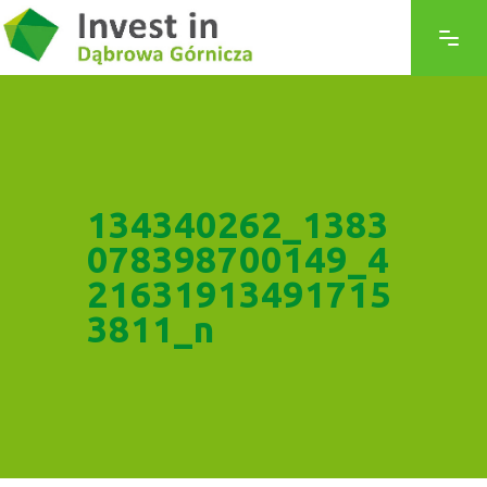
134340262_1383
078398700149_4
21631913491715
3811_n