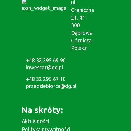
ul.
Graniczna
21, 41-
300
Dąbrowa
Górnicza,
Polska
+48 32 295 69 90
inwestor@dg.pl
+48 32 295 67 10
przedsiebiorca@dg.pl
Na skróty:
Aktualności
Polityka prywatności