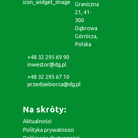
Graniczna
21, 41-
300
Dąbrowa
Górnicza,
Polska
+48 32 295 69 90
inwestor@dg.pl
+48 32 295 67 10
przedsiebiorca@dg.pl
Na skróty:
Aktualności
Polityka prywatności