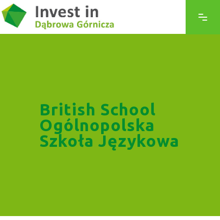
British School
Ogólnopolska
Szkoła Językowa