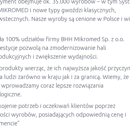
rtyment obejmuje ok. 35.000 wyrobów – w tym Sys
MIKROMED i nowe typy gwoździ klasycznych,
wstecznych. Nasze wyroby są cenione w Polsce i wi
iła 100% udziałów firmy BHH Mikromed Sp. z o.o.
estycje pozwolą na zmodernizowanie hali
dukcyjnych i zwiększenie wydajności.
rodukty wierząc, że ich najwyższa jakość przyczyn
a ludzi zarówno w kraju jak i za granicą. Wiemy, że
go wprowadzamy coraz lepsze rozwiązania
logiczne.
kojenie potrzeb i oczekiwań klientów poprzez
kości wyrobów, posiadających odpowiednią cenę i
mencie”