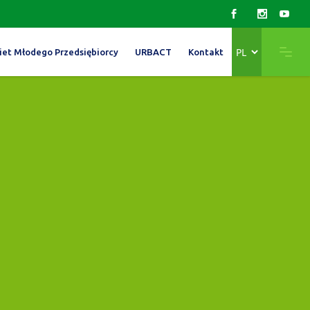
Wybierz
iet Młodego Przedsiębiorcy
URBACT
Kontakt
język