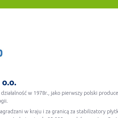
o.o.
 działalność w 1978r., jako pierwszy polski produc
gii.
agradzani w kraju i za granicą za stabilizatory pły