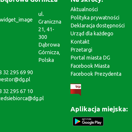
Aktualności
ul.
Polityka prywatności
Graniczna
Deklaracja dostępności
21, 41-
Urząd dla każdego
300
Kontakt
Dąbrowa
Przetargi
Górnicza,
Portal miasta DG
Polska
Facebook Miasta
8 32 295 69 90
Facebook Prezydenta
westor@dg.pl
8 32 295 67 10
zedsiebiorca@dg.pl
Aplikacja miejska: