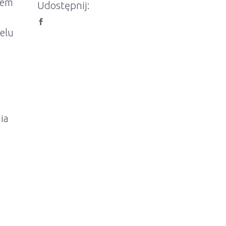
tem
Udostępnij:
elu
ia