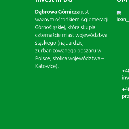
Dąbrowa Górnicza
jest
ważnym ośrodkiem Aglomeracji
Górnośląskiej, która skupia
czternaście miast województwa
śląskiego (najbardziej
zurbanizowanego obszaru w
Polsce, stolica województwa –
Katowice).
+4
in
+4
pr