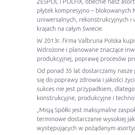
ZESPOL i POLFIX, obecnie nasz aso
płytek kompresyjno – blokowanych 
uniwersalnych, rekonstrukcyjnych i 
krajach na całym świecie.
W 2013r. firma Valbruna Polska kup
Wdrożone i planowane znaczące inw
produkcyjnej, poprawę procesów pro
Od ponad 35 lat dostarczamy nasze p
się do poprawy zdrowia i jakości życi
sukces nie jest przypadkiem, dlate
konstrukcyjne, produkcyjne i techno
„Misją Spółki jest maksymalne zaspo
terminowe dostarczanie wysokiej ja
występujących w pożądanym asorty