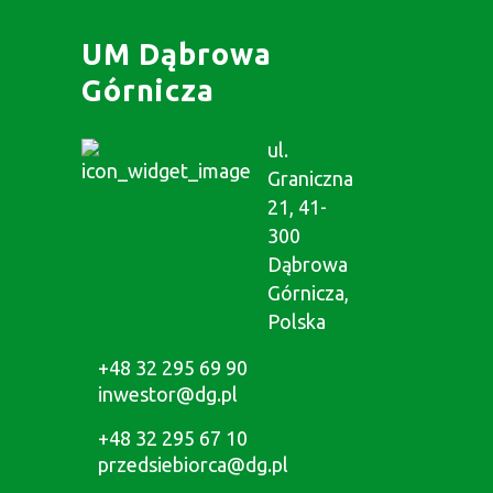
UM Dąbrowa
Górnicza
ul.
Graniczna
21, 41-
300
Dąbrowa
Górnicza,
Polska
+48 32 295 69 90
inwestor@dg.pl
+48 32 295 67 10
przedsiebiorca@dg.pl