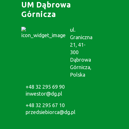
UM Dąbrowa
Górnicza
ul.
Graniczna
21, 41-
300
Dąbrowa
Górnicza,
Polska
+48 32 295 69 90
inwestor@dg.pl
+48 32 295 67 10
przedsiebiorca@dg.pl