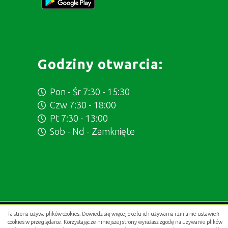
Godziny otwarcia:
Pon - Śr 7:30 - 15:30
Czw 7:30 - 18:00
Pt 7:30 - 13:00
Sob - Nd - Zamknięte
Ta strona używa plików cookies. Dowiedz się więcej o celu ich używania i zmianie ustawień
Projekt i wykonanie:
.gold studio digital
cookies w przeglądarce. Korzystając ze niniejszej strony wyrażasz zgodę na używanie plików