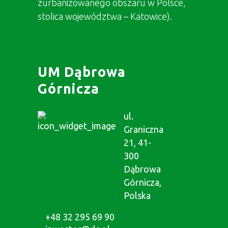
zurbanizowanego obszaru w Polsce,
stolica województwa – Katowice).
UM Dąbrowa
Górnicza
ul.
Graniczna
21, 41-
300
Dąbrowa
Górnicza,
Polska
+48 32 295 69 90