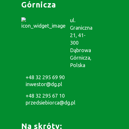
Górnicza
ul.
Graniczna
21, 41-
300
Dąbrowa
Górnicza,
Polska
+48 32 295 69 90
inwestor@dg.pl
+48 32 295 67 10
przedsiebiorca@dg.pl
Na skróty: