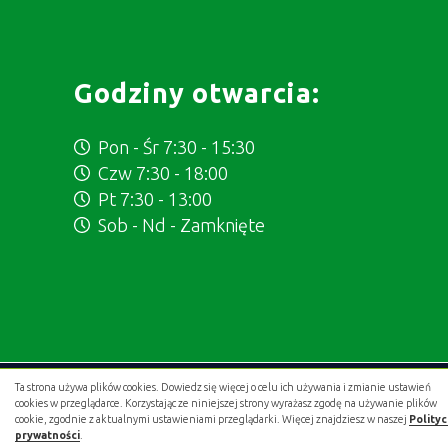
Godziny otwarcia:
Pon - Śr 7:30 - 15:30
Czw 7:30 - 18:00
Pt 7:30 - 13:00
Sob - Nd - Zamknięte
Ta strona używa plików cookies. Dowiedz się więcej o celu ich używania i zmianie ustawień
Projekt i wykonanie:
.gold studio digital
cookies w przeglądarce. Korzystając ze niniejszej strony wyrażasz zgodę na używanie plików
cookie, zgodnie z aktualnymi ustawieniami przeglądarki. Więcej znajdziesz w naszej
Polity
prywatności
.