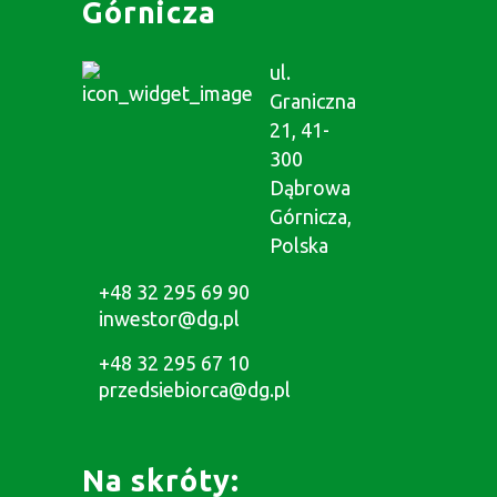
Górnicza
ul.
Graniczna
21, 41-
300
Dąbrowa
Górnicza,
Polska
+48 32 295 69 90
inwestor@dg.pl
+48 32 295 67 10
przedsiebiorca@dg.pl
Na skróty: