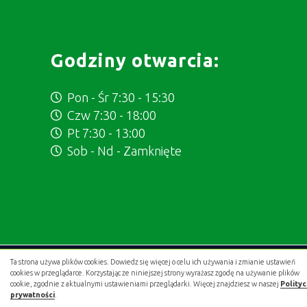
Godziny otwarcia:
Pon - Śr 7:30 - 15:30
Czw 7:30 - 18:00
Pt 7:30 - 13:00
Sob - Nd - Zamknięte
Ta strona używa plików cookies. Dowiedz się więcej o celu ich używania i zmianie ustawień
Projekt i wykonanie:
.gold studio digital
cookies w przeglądarce. Korzystając ze niniejszej strony wyrażasz zgodę na używanie plików
cookie, zgodnie z aktualnymi ustawieniami przeglądarki. Więcej znajdziesz w naszej
Polity
prywatności
.