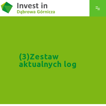
(3)Zestaw
aktualnych log