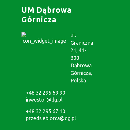
UM Dąbrowa
Górnicza
ul.
Graniczna
21, 41-
300
Dąbrowa
Górnicza,
Polska
+48 32 295 69 90
inwestor@dg.pl
+48 32 295 67 10
przedsiebiorca@dg.pl