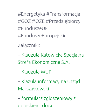
#Energetyka #Transformacja
#GOZ #OZE #Przedsiębiorcy
#FunduszeUE
#FunduszeEuropejskie
Załączniki:
–
Klauzula Katowicka Specjalna
Strefa Ekonomiczna S.A.
–
Klauzula WUP
–
Klazula informacyjna Urząd
Marszałkowski
–
formularz zgłoszeniowy z
dopiskiem_docx