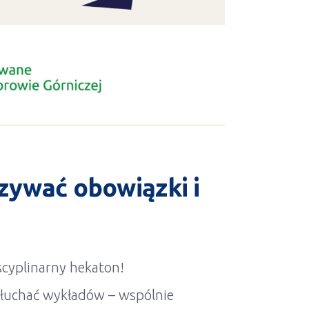
azywać obowiązki i
scyplinarny hekaton!
 słuchać wykładów – wspólnie