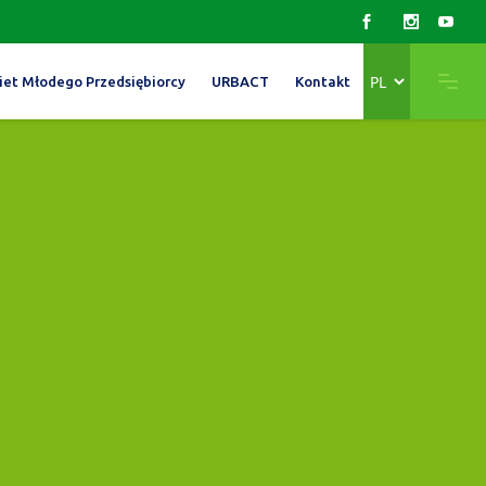
Wybierz
iet Młodego Przedsiębiorcy
URBACT
Kontakt
język