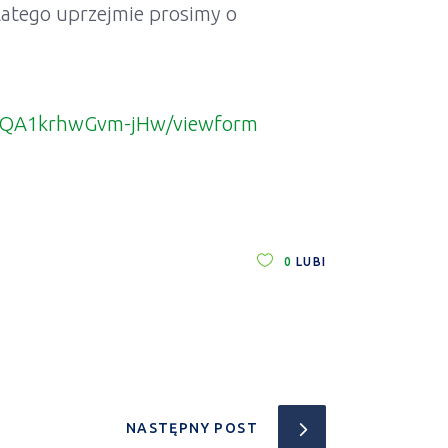
dlatego uprzejmie prosimy o
__QA1krhwGvm-jHw/viewform
0
LUBI
NASTĘPNY POST