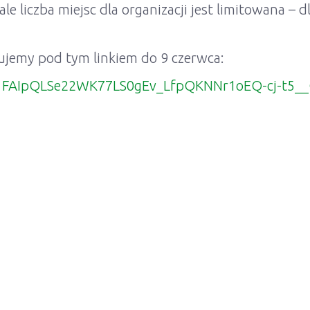
le liczba miejsc dla organizacji jest limitowana – 
ujemy pod tym linkiem do 9 czerwca:
/e/1FAIpQLSe22WK77LS0gEv_LfpQKNNr1oEQ-cj-t5