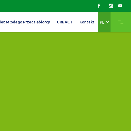
Wybierz
iet Młodego Przedsiębiorcy
URBACT
Kontakt
język