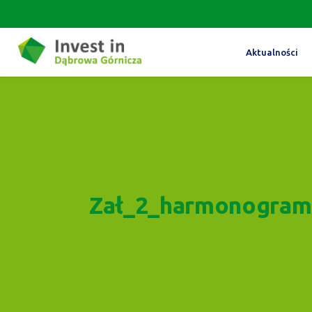
Aktualności
Zał_2_harmonogram