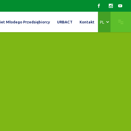
Wybierz
iet Młodego Przedsiębiorcy
URBACT
Kontakt
język