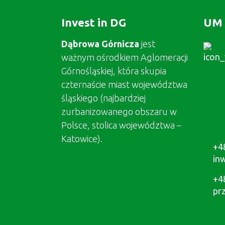
Invest in DG
UM 
Dąbrowa Górnicza
jest
ważnym ośrodkiem Aglomeracji
Górnośląskiej, która skupia
czternaście miast województwa
śląskiego (najbardziej
zurbanizowanego obszaru w
Polsce, stolica województwa –
Katowice).
+4
in
+4
pr