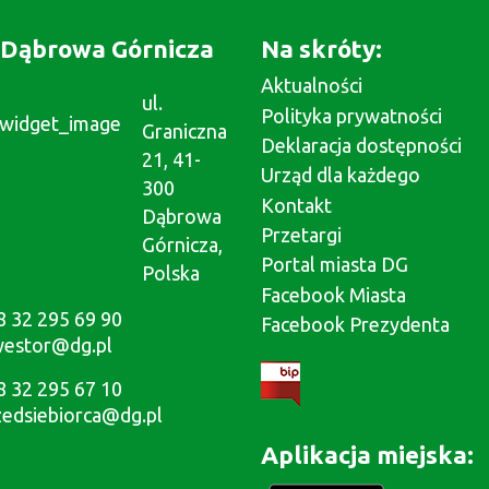
Dąbrowa Górnicza
Na skróty:
Aktualności
ul.
Polityka prywatności
Graniczna
Deklaracja dostępności
21, 41-
Urząd dla każdego
300
Kontakt
Dąbrowa
Przetargi
Górnicza,
Portal miasta DG
Polska
Facebook Miasta
8 32 295 69 90
Facebook Prezydenta
westor@dg.pl
8 32 295 67 10
zedsiebiorca@dg.pl
Aplikacja miejska: