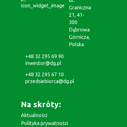
ul.
Graniczna
21, 41-
300
Dąbrowa
Górnicza,
Polska
+48 32 295 69 90
inwestor@dg.pl
+48 32 295 67 10
przedsiebiorca@dg.pl
Na skróty:
Aktualności
Polityka prywatności