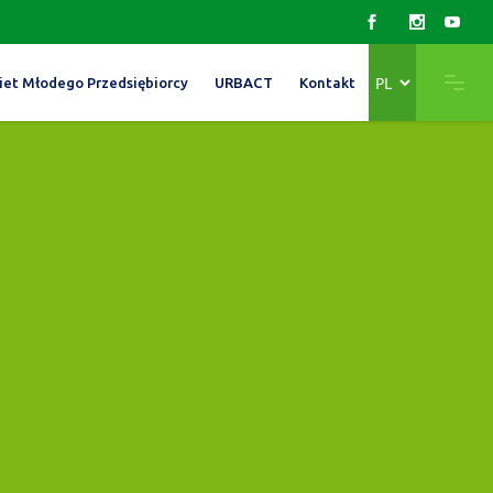
Wybierz
iet Młodego Przedsiębiorcy
URBACT
Kontakt
język