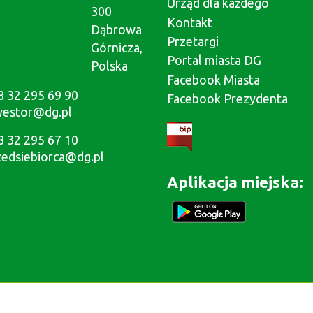
Urząd dla każdego
300
Kontakt
Dąbrowa
Przetargi
Górnicza,
Portal miasta DG
Polska
Facebook Miasta
8 32 295 69 90
Facebook Prezydenta
westor@dg.pl
8 32 295 67 10
zedsiebiorca@dg.pl
Aplikacja miejska: