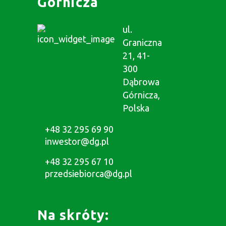
Górnicza
ul.
Graniczna
21, 41-
300
Dąbrowa
Górnicza,
Polska
+48 32 295 69 90
inwestor@dg.pl
+48 32 295 67 10
przedsiebiorca@dg.pl
Na skróty: