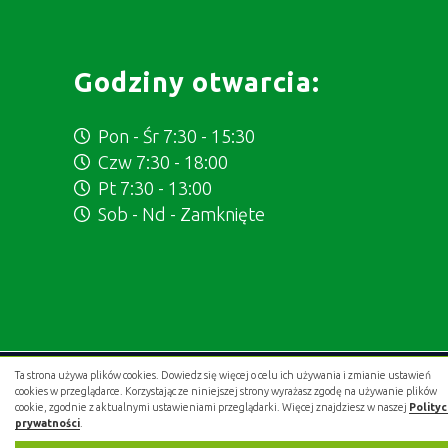
Godziny otwarcia:
Pon - Śr 7:30 - 15:30
Czw 7:30 - 18:00
Pt 7:30 - 13:00
Sob - Nd - Zamknięte
Ta strona używa plików cookies. Dowiedz się więcej o celu ich używania i zmianie ustawień
Projekt i wykonanie:
.gold studio digital
cookies w przeglądarce. Korzystając ze niniejszej strony wyrażasz zgodę na używanie plików
cookie, zgodnie z aktualnymi ustawieniami przeglądarki. Więcej znajdziesz w naszej
Polity
prywatności
.