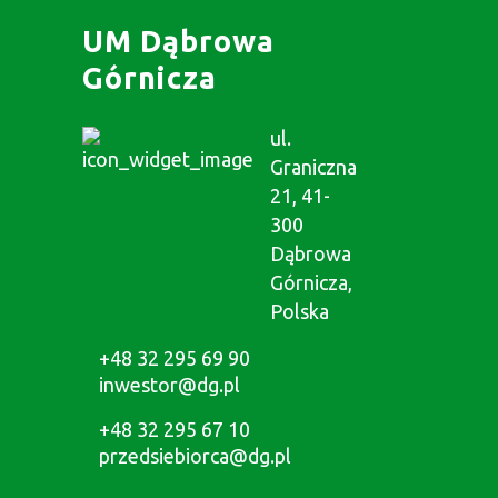
UM Dąbrowa
Górnicza
ul.
Graniczna
21, 41-
300
Dąbrowa
Górnicza,
Polska
+48 32 295 69 90
inwestor@dg.pl
+48 32 295 67 10
przedsiebiorca@dg.pl