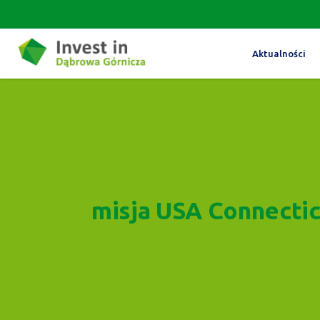
Aktualności
misja USA Connecti