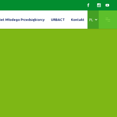
Wybierz
iet Młodego Przedsiębiorcy
URBACT
Kontakt
język