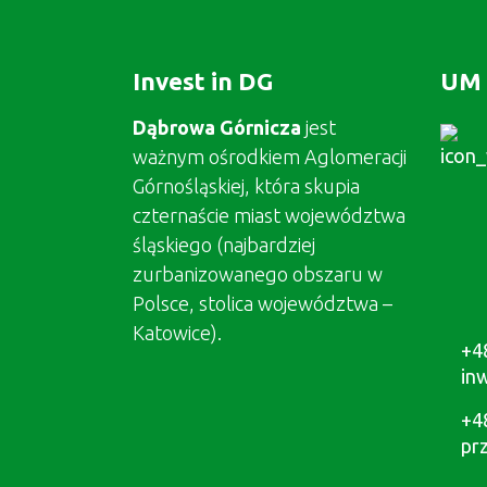
Invest in DG
UM 
Dąbrowa Górnicza
jest
ważnym ośrodkiem Aglomeracji
Górnośląskiej, która skupia
czternaście miast województwa
śląskiego (najbardziej
zurbanizowanego obszaru w
Polsce, stolica województwa –
Katowice).
+4
in
+4
pr