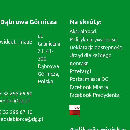
Dąbrowa Górnicza
Na skróty:
Aktualności
ul.
Polityka prywatności
Graniczna
Deklaracja dostępności
21, 41-
Urząd dla każdego
300
Kontakt
Dąbrowa
Przetargi
Górnicza,
Portal miasta DG
Polska
Facebook Miasta
8 32 295 69 90
Facebook Prezydenta
westor@dg.pl
8 32 295 67 10
zedsiebiorca@dg.pl
Aplikacja miejska: