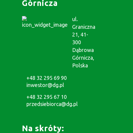
Górnicza
ul.
Graniczna
21, 41-
300
Dąbrowa
Górnicza,
Polska
+48 32 295 69 90
inwestor@dg.pl
+48 32 295 67 10
przedsiebiorca@dg.pl
Na skróty: