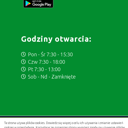
Godziny otwarcia:
Pon - Śr 7:30 - 15:30
Czw 7:30 - 18:00
Pt 7:30 - 13:00
Sob - Nd - Zamknięte
Ta strona używa plików cookies. Dowiedz się więcej o celu ich używania i zmianie ustawień
Projekt i wykonanie:
.gold studio digital
cookies w przeglądarce. Korzystając ze niniejszej strony wyrażasz zgodę na używanie plików