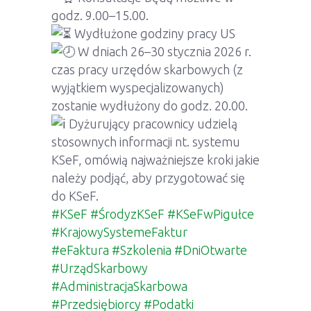
godz. 9.00–15.00.
Wydłużone godziny pracy US
W dniach 26–30 stycznia 2026 r.
czas pracy urzędów skarbowych (z
wyjątkiem wyspecjalizowanych)
zostanie wydłużony do godz. 20.00.
Dyżurujący pracownicy udzielą
stosownych informacji nt. systemu
KSeF, omówią najważniejsze kroki jakie
należy podjąć, aby przygotować się
do KSeF.
#KSeF
#ŚrodyzKSeF
#KSeFwPigułce
#KrajowySystemeFaktur
#eFaktura
#Szkolenia
#DniOtwarte
#UrządSkarbowy
#AdministracjaSkarbowa
#Przedsiębiorcy
#Podatki