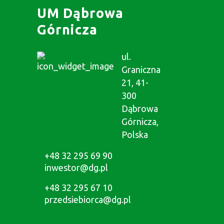
UM Dąbrowa
Górnicza
ul.
Graniczna
21, 41-
300
Dąbrowa
Górnicza,
Polska
+48 32 295 69 90
inwestor@dg.pl
+48 32 295 67 10
przedsiebiorca@dg.pl