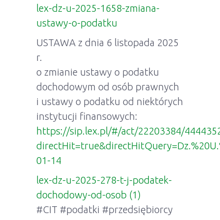
lex-dz-u-2025-1658-zmiana-
ustawy-o-podatku
USTAWA z dnia 6 listopada 2025
r.
o zmianie ustawy o podatku
dochodowym od osób prawnych
i ustawy o podatku od niektórych
instytucji finansowych:
https://sip.lex.pl/#/act/22203384/444435
directHit=true&directHitQuery=Dz.%20
01-14
lex-dz-u-2025-278-t-j-podatek-
dochodowy-od-osob (1)
#CIT
#podatki
#przedsiębiorcy