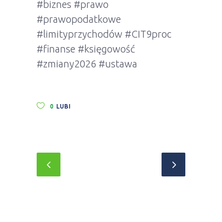
#biznes
#prawo
#prawopodatkowe
#limityprzychodów
#CIT9proc
#finanse
#księgowość
#zmiany2026
#ustawa
0
LUBI