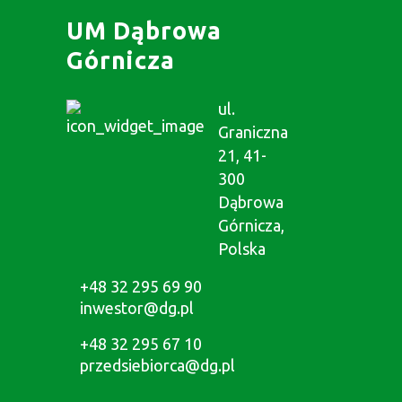
UM Dąbrowa
Górnicza
ul.
Graniczna
21, 41-
300
Dąbrowa
Górnicza,
Polska
+48 32 295 69 90
inwestor@dg.pl
+48 32 295 67 10
przedsiebiorca@dg.pl