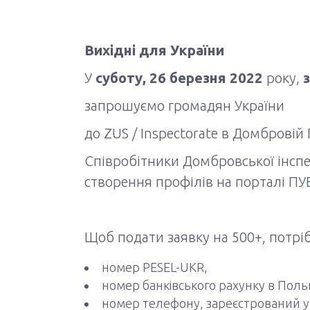
Вихідні для України
У
суботу, 26 березня 2022
року,
з
запрошуємо громадян України
до ZUS / Inspectorate в Домбровій 
Співробітники Домбровської інспе
створення профілів на порталі ПУЕ 
Щоб подати заявку на 500+, потрі
номер PESEL-UKR,
номер банківського рахунку в Поль
номер телефону, зареєстрований у