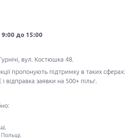
 9:00 до 15:00
Гурнічі, вул. Костюшка 48.
кції пропонують підтримку в таких сферах:
i відправка заявки на 500+ пільг.
бно:
щі,
 Польщі.