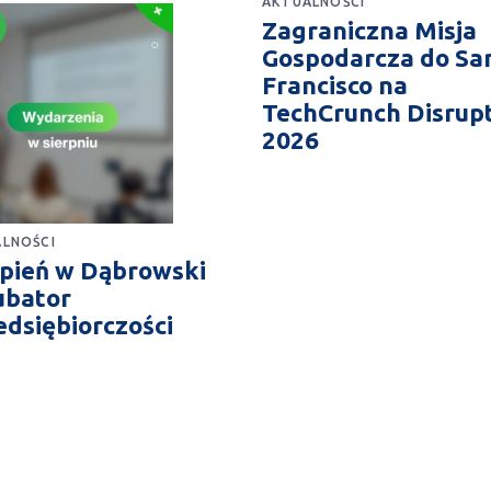
AKTUALNOŚCI
Zagraniczna Misja
Gospodarcza do Sa
Francisco na
TechCrunch Disrup
2026
LNOŚCI
rpień w Dąbrowski
ubator
edsiębiorczości