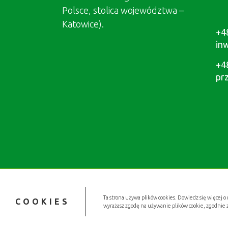
Polsce, stolica województwa –
Katowice).
+4
in
+4
pr
Ta strona używa plików cookies. Dowiedz się więcej o 
COOKIES
wyrażasz zgodę na używanie plików cookie, zgodnie 