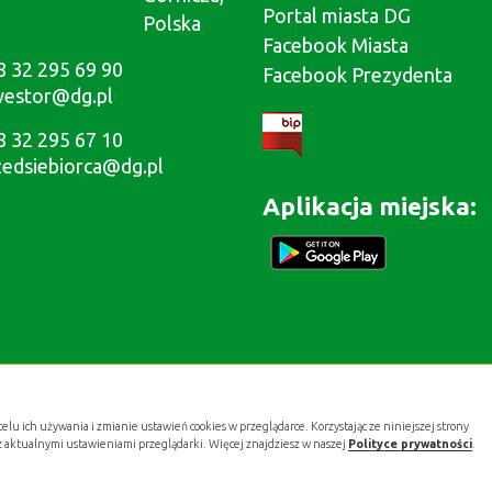
Portal miasta DG
Polska
Facebook Miasta
8 32 295 69 90
Facebook Prezydenta
westor@dg.pl
8 32 295 67 10
zedsiebiorca@dg.pl
Aplikacja miejska:
celu ich używania i zmianie ustawień cookies w przeglądarce. Korzystając ze niniejszej strony
z aktualnymi ustawieniami przeglądarki. Więcej znajdziesz w naszej
Polityce prywatności
.
Projekt i wykonanie:
.gold studio digital