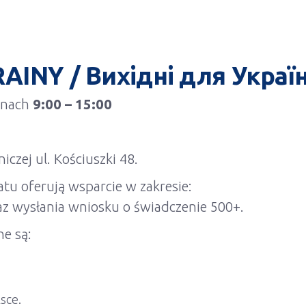
INY / Вихідні для Украї
inach
9:00 – 15:00
czej ul. Kościuszki 48.
tu oferują wsparcie w zakresie:
raz wysłania wniosku o świadczenie 500+.
e są:
sce.