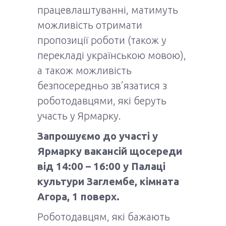
працевлаштуванні, матимуть
можливість отримати
пропозиції роботи (також у
перекладі українською мовою),
а також можливість
безпосередньо зв’язатися з
роботодавцями, які беруть
участь у Ярмарку.
Запрошуємо до участі у
Ярмарку вакансій щосереди
від 14:00 – 16:00 у Палаці
культури Заглембе, кімната
Агора, 1 поверх.
Роботодавцям, які бажають