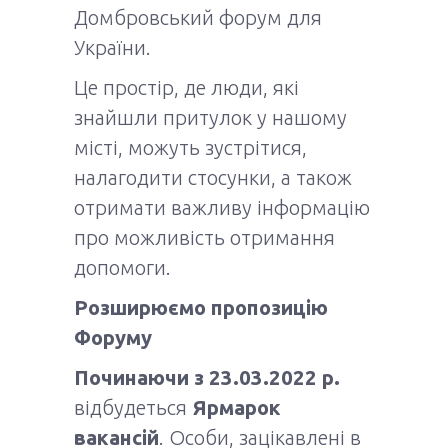
Домбровський форум для
України.
Це простір, де люди, які
знайшли притулок у нашому
місті, можуть зустрітися,
налагодити стосунки, а також
отримати важливу інформацію
про можливість отримання
допомоги.
Розширюємо пропозицію
Форуму
Починаючи з 23.03.2022 р.
відбудеться
Ярмарок
вакансій
. Особи, зацікавлені в