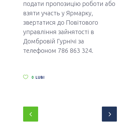
подати пропозицію роботи або
взяти участь у Ярмарку,
звертатися до Повітового
управління зайнятості в
Домбровій Гурнічі за
телефоном 786 863 324.
0
LUBI