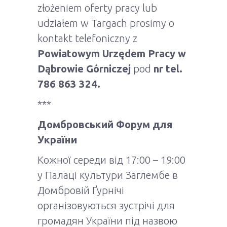
złożeniem oferty pracy lub
udziałem w Targach prosimy o
kontakt telefoniczny z
Powiatowym Urzędem Pracy w
Dąbrowie Górniczej
pod
nr tel.
786 863 324.
***
Домбровський Форум для
України
Кожної середи від 17:00 – 19:00
у Палаці культури Заглембе в
Домбровій Ґурнічі
організовуються зустрічі для
громадян України під назвою