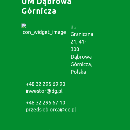
UM Dąbrowa
Górnicza
ul.
Graniczna
21, 41-
300
Dąbrowa
Górnicza,
Polska
+48 32 295 69 90
inwestor@dg.pl
+48 32 295 67 10
przedsiebiorca@dg.pl