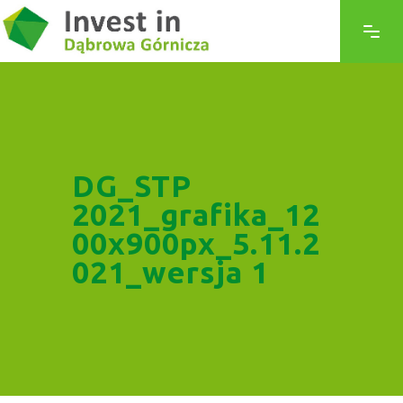
DG_STP
2021_grafika_12
00x900px_5.11.2
021_wersja 1