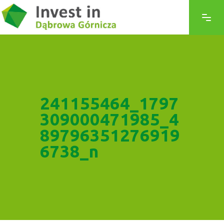
241155464_1797
309000471985_4
89796351276919
6738_n